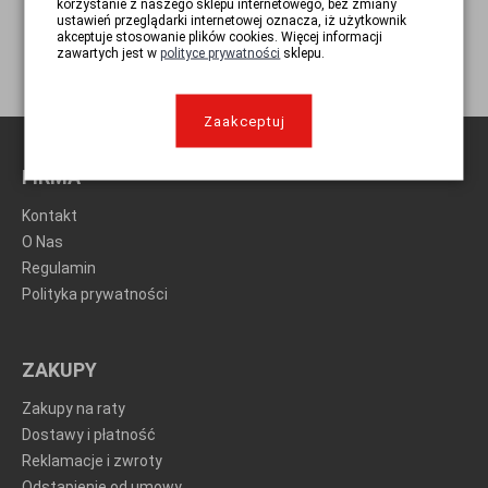
korzystanie z naszego sklepu internetowego, bez zmiany
ustawień przeglądarki internetowej oznacza, iż użytkownik
akceptuje stosowanie plików cookies. Więcej informacji
zawartych jest w
polityce prywatności
sklepu.
Zaakceptuj
FIRMA
Kontakt
O Nas
Regulamin
Polityka prywatności
ZAKUPY
Zakupy na raty
Dostawy i płatność
Reklamacje i zwroty
Odstąpienie od umowy