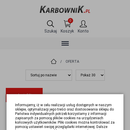
0
Szukaj
Koszyk
Konto
/
OFERTA
pokaż filtry
Informujemy, iż w celu realizacji usług dostępnych w naszym
sklepie, optymalizacji jego treści oraz dostosowania sklepu do
(brak produktów)
Państwa indywidualnych potrzeb korzystamy z informacji
zapisanych za pomocą plików cookies na urządzeniach
końcowych użytkowników. Pliki cookies można kontrolować za
pomocą ustawień swojej przeglądarki internetowej. Dalsze