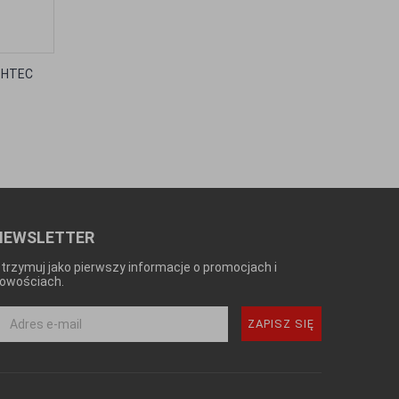
THTEC
NEWSLETTER
trzymuj jako pierwszy informacje o promocjach i
owościach.
ZAPISZ SIĘ