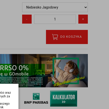
-
+
DO KOSZYKA
eści oraz
nych za
naszego
nik