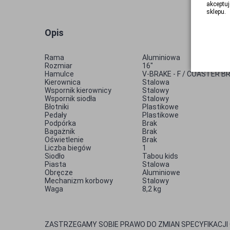
akceptuj
sklepu.
Opis
Rama
Aluminiowa
Rozmiar
16"
Hamulce
V-BRAKE - F / COASTER BR
Kierownica
Stalowa
Wspornik kierownicy
Stalowy
Wspornik siodła
Stalowy
Błotniki
Plastikowe
Pedały
Plastikowe
Podpórka
Brak
Bagażnik
Brak
Oświetlenie
Brak
Liczba biegów
1
Siodło
Tabou kids
Piasta
Stalowa
Obręcze
Aluminiowe
Mechanizm korbowy
Stalowy
Waga
8,2 kg
ZASTRZEGAMY SOBIE PRAWO DO ZMIAN SPECYFIKACJ