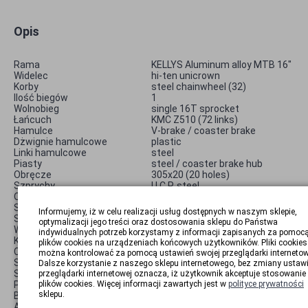
Opis
Rama
KELLYS Aluminum alloy MTB 16"
Widelec
hi-ten unicrown
Korby
steel chainwheel (32)
Ilość biegów
1
Wolnobieg
single 16T sprocket
Łańcuch
KMC Z510 (72 links)
Hamulce
V-brake / coaster brake
Dżwignie hamulcowe
plastic
Linki hamulcowe
steel
Piasty
steel / coaster brake hub
Obręcze
305x20 (20 holes)
Szprychy
U.C.P. steel
Opony
nylon 47-305 (16x1.75)
Stery
threaded
Informujemy, iż w celu realizacji usług dostępnych w naszym sklepie,
Suport
axle 120 mm
optymalizacji jego treści oraz dostosowania sklepu do Państwa
Wspornik kierownicy
steel
indywidualnych potrzeb korzystamy z informacji zapisanych za pomoc
Kierownica
steel RiseBar
plików cookies na urządzeniach końcowych użytkowników. Pliki cookies
Chwyty
plastic
można kontrolować za pomocą ustawień swojej przeglądarki internetow
Sztyca
steel
Dalsze korzystanie z naszego sklepu internetowego, bez zmiany ustaw
Siodło
KLS Junior
przeglądarki internetowej oznacza, iż użytkownik akceptuje stosowanie
Pedały
plastic
plików cookies. Więcej informacji zawartych jest w
polityce prywatności
sklepu.
Błotnik
plastic
Akcesoria
bell