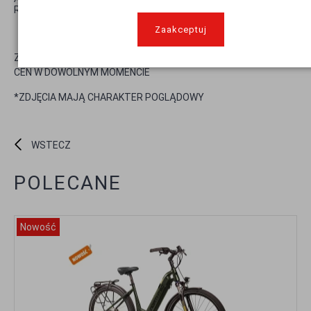
Rozmiary ram
245 mm
Zaakceptuj
ZASTRZEGAMY SOBIE PRAWO DO ZMIAN SPECYFIKACJI ORAZ
CEN W DOWOLNYM MOMENCIE
*ZDJĘCIA MAJĄ CHARAKTER POGLĄDOWY
WSTECZ
POLECANE
Nowość