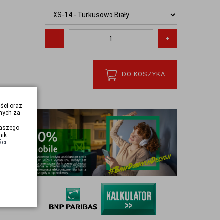
-
+
DO KOSZYKA
eści oraz
nych za
naszego
nik
ści