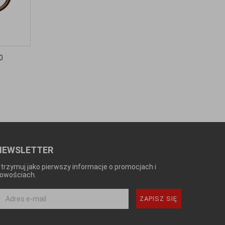
0
NEWSLETTER
trzymuj jako pierwszy informacje o promocjach i
owościach.
ZAPISZ SIĘ