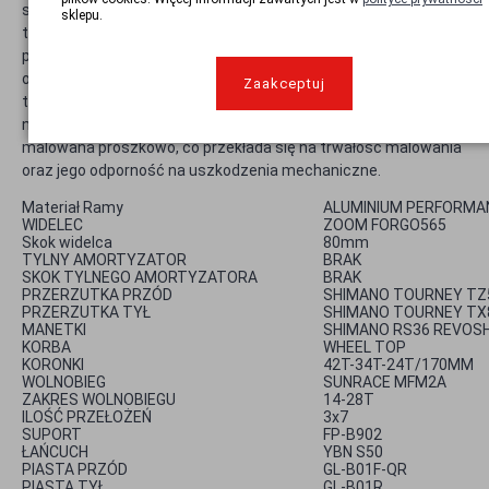
sztywność i odporność na złamania, a zarazem lekkość
sklepu.
typową dla aluminium.. Ten specjalny stop aluminium
performance 6061, zapewnia rowerowi sztywność oraz
odporność na przeciążenia oraz złamania. Jednocześnie, jest
Zaakceptuj
to stosunkowo lekki materiał, który może zaskoczyć
niejednego rowerzystę swoimi właściwościami. Rama jest
malowana proszkowo, co przekłada się na trwałość malowania
oraz jego odporność na uszkodzenia mechaniczne.
Materiał Ramy
ALUMINIUM PERFORMA
WIDELEC
ZOOM FORGO565
Skok widelca
80mm
TYLNY AMORTYZATOR
BRAK
SKOK TYLNEGO AMORTYZATORA
BRAK
PRZERZUTKA PRZÓD
SHIMANO TOURNEY TZ
PRZERZUTKA TYŁ
SHIMANO TOURNEY TX
MANETKI
SHIMANO RS36 REVOSH
KORBA
WHEEL TOP
KORONKI
42T-34T-24T/170MM
WOLNOBIEG
SUNRACE MFM2A
ZAKRES WOLNOBIEGU
14-28T
ILOŚĆ PRZEŁOŻEŃ
3x7
SUPORT
FP-B902
ŁAŃCUCH
YBN S50
PIASTA PRZÓD
GL-B01F-QR
PIASTA TYŁ
GL-B01R