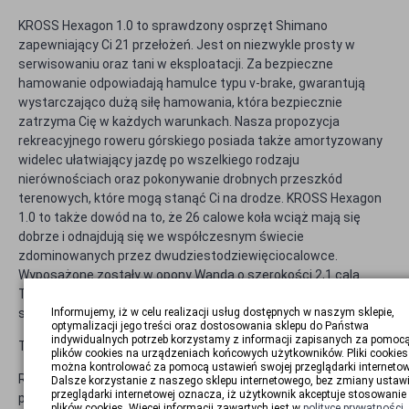
KROSS Hexagon 1.0 to sprawdzony osprzęt Shimano
zapewniający Ci 21 przełożeń. Jest on niezwykle prosty w
serwisowaniu oraz tani w eksploatacji. Za bezpieczne
hamowanie odpowiadają hamulce typu v-brake, gwarantują
wystarczająco dużą siłę hamowania, która bezpiecznie
zatrzyma Cię w każdych warunkach. Nasza propozycja
rekreacyjnego roweru górskiego posiada także amortyzowany
widelec ułatwiający jazdę po wszelkiego rodzaju
nierównościach oraz pokonywanie drobnych przeszkód
terenowych, które mogą stanąć Ci na drodze. KROSS Hexagon
1.0 to także dowód na to, że 26 calowe koła wciąż mają się
dobrze i odnajdują się we współczesnym świecie
zdominowanych przez dwudziestodziewięciocalowce.
Wyposażone zostały w opony Wanda o szerokości 2,1 cala.
Taka szerokość opony pozwoli Ci pojeździć po lesie oraz nie
Informujemy, iż w celu realizacji usług dostępnych w naszym sklepie,
spowolnią Cię na miejskim asfalcie.
optymalizacji jego treści oraz dostosowania sklepu do Państwa
indywidualnych potrzeb korzystamy z informacji zapisanych za pomoc
Technologie zapewniające płynną jazdę
plików cookies na urządzeniach końcowych użytkowników. Pliki cookies
można kontrolować za pomocą ustawień swojej przeglądarki internetow
Rama KROSS Hexagon 1.0 została wykonana z aluminium
Dalsze korzystanie z naszego sklepu internetowego, bez zmiany ustaw
przeglądarki internetowej oznacza, iż użytkownik akceptuje stosowanie
performanceStop Aluminium Performance 6061 to wysoka
plików cookies. Więcej informacji zawartych jest w
polityce prywatności