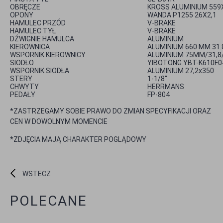
OBRĘCZE
KROSS ALUMINIUM 559
OPONY
WANDA P1255 26X2,1
HAMULEC PRZÓD
V-BRAKE
HAMULEC TYŁ
V-BRAKE
DŹWIGNIE HAMULCA
ALUMINIUM
KIEROWNICA
ALUMINIUM 660 MM 31.
WSPORNIK KIEROWNICY
ALUMINIUM 75MM/31,8
SIODŁO
YIBOTONG YBT-K610F0
WSPORNIK SIODŁA
ALUMINIUM 27,2x350
STERY
1-1/8"
CHWYTY
HERRMANS
PEDAŁY
FP-804
*ZASTRZEGAMY SOBIE PRAWO DO ZMIAN SPECYFIKACJI ORAZ
CEN W DOWOLNYM MOMENCIE
*ZDJĘCIA MAJĄ CHARAKTER POGLĄDOWY
WSTECZ
POLECANE