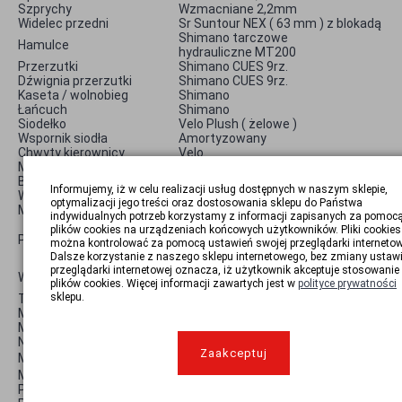
Szprychy
Wzmacniane 2,2mm
Widelec przedni
Sr Suntour NEX ( 63 mm ) z blokadą
Shimano tarczowe
Hamulce
hydrauliczne MT200
Przerzutki
Shimano CUES 9rz.
Dźwignia przerzutki
Shimano CUES 9rz.
Kaseta / wolnobieg
Shimano
Łańcuch
Shimano
Siodełko
Velo Plush ( żelowe )
Wspornik siodła
Amortyzowany
Chwyty kierownicy
Velo
Mostek kierownicy
A-head regulowany
Błotniki
Solid
Informujemy, iż w celu realizacji usług dostępnych w naszym sklepie,
Waga
< 24kg
optymalizacji jego treści oraz dostosowania sklepu do Państwa
Max. obciążenie
125kg
indywidualnych potrzeb korzystamy z informacji zapisanych za pomoc
plików cookies na urządzeniach końcowych użytkowników. Pliki cookies
PARAMETRY ELEKTRYCZNE
można kontrolować za pomocą ustawień swojej przeglądarki internetow
Dalsze korzystanie z naszego sklepu internetowego, bez zmiany ustaw
centralny
przeglądarki internetowej oznacza, iż użytkownik akceptuje stosowanie
Wyświetlacz
KD-716
plików cookies. Więcej informacji zawartych jest w
polityce prywatności
sklepu.
Tryby wspomagania
5, ECO,NORMAL,POWER
Marka silnika
Ananda
Moc nominalna
250W
Napięcie
36V
Zaakceptuj
Moment obrotowy
70Nm
Mocowanie silnika
centralny
Prędkość
25km/h