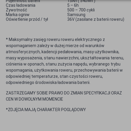
Pojemność baterii
15Ah ( 540Wh )
Czas ładowania
5 – 6h
Żywotność
500 – 700 cykli
Marka ogniw
Samsung
Oświetlenie przód / tył
36V (zasilane z baterii roweru)
* Maksymalny zasięg roweru roweru elektrycznego z
wspomaganiem zależy w dużej mierze od warunków
atmosferycznych, kadencji pedałowania, masy użytkownika,
masy wyposażenia, stanu nawierzchni, ukształtowania terenu,
ciśnienia w oponach, stanu zużycia napędu, wybranego trybu
wspomagania, użytkowania roweru, przechowywania baterii w
odpowiedniej temperaturze, stan czystości roweru,
odpowiedniego środowiska ładowania baterii.
ZASTRZEGAMY SOBIE PRAWO DO ZMIAN SPECYFIKACJI ORAZ
CEN W DOWOLNYM MOMENCIE
*ZDJĘCIA MAJĄ CHARAKTER POGLĄDOWY