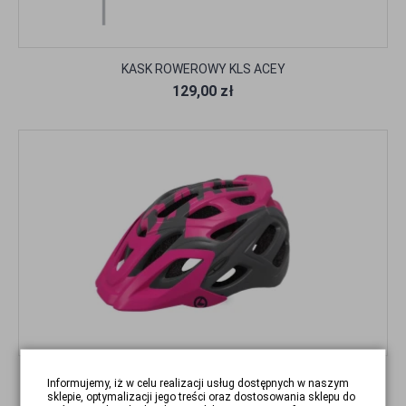
KASK ROWEROWY KLS ACEY
129,00 zł
KASK ROWEROWY KLS DARE
Informujemy, iż w celu realizacji usług dostępnych w naszym
sklepie, optymalizacji jego treści oraz dostosowania sklepu do
85,00 zł